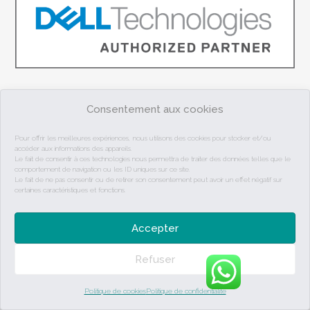
Consentement aux cookies
Laisser Un Commentaire
Pour offrir les meilleures expériences, nous utilisons des cookies pour stocker et/ou
Vous devez être
connecté
pour publier un commentaire.
accéder aux informations des appareils.
Le fait de consentir à ces technologies nous permettra de traiter des données telles que le
comportement de navigation ou les ID uniques sur ce site.
Le fait de ne pas consentir ou de retirer son consentement peut avoir un effet négatif sur
certaines caractéristiques et fonctions.
Accepter
Copyright 2026 - Medic'Ordi - Christophe Berwart - Rue de Rone 4 - 4219
Meeffe ( Wasseiges ) - TVA n° BE 0895 893 582
Refuser
Politique de cookies
Politique de confidentialité